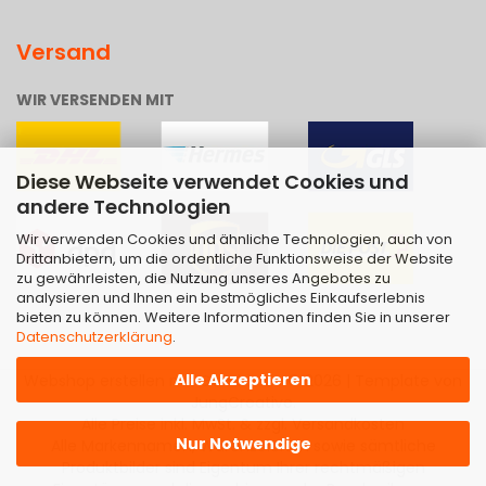
Versand
WIR VERSENDEN MIT
Diese Webseite verwendet Cookies und
andere Technologien
Wir verwenden Cookies und ähnliche Technologien, auch von
Drittanbietern, um die ordentliche Funktionsweise der Website
zu gewährleisten, die Nutzung unseres Angebotes zu
analysieren und Ihnen ein bestmögliches Einkaufserlebnis
bieten zu können. Weitere Informationen finden Sie in unserer
Datenschutzerklärung
.
Alle Akzeptieren
Webshop erstellen
mit Gambio.de © 2026 | Template von
JungCreative
.
Alle Preise inkl. MwSt. & zzgl. Versandkosten
Nur Notwendige
Alle Markennamen, Warenzeichen sowie sämtliche
Produktbilder sind Eigentum Ihrer rechtmäßigen