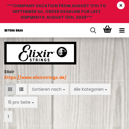
***COMPANY VACATION FROM AUGUST 17th TO
SEPTEMBER 1st, ORDER DEADLINE FOR LAST
SHIPMENTS: AUGUST 13th, 2026***
Elixir
https://www.elixirstrings.de/
Sortieren nach
Sortieren nach
Alle Kategorien
pro Seite
15 pro Seite
1