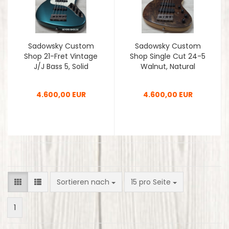
Sadowsky Custom
Sadowsky Custom
Shop 21-Fret Vintage
Shop Single Cut 24-5
J/J Bass 5, Solid
Walnut, Natural
Vintage Teal Green
Transparent Satin,
Metallic, 2nd Hand
2nd Hand
4.600,00 EUR
4.600,00 EUR
Sortieren nach
pro Seite
Sortieren nach
15 pro Seite
1