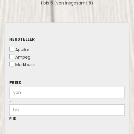
1
bis
5
(von insgesamt
5
)
HERSTELLER
HERSTELLER
Aguilar
Ampeg
Markbass
PREIS
PREIS
Preis bis
-
EUR