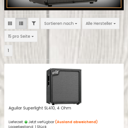
FILTER
Sortieren nach
Sortieren nach
Alle Hersteller
pro Seite
15 pro Seite
1
Aguilar Superlight SL410, 4 Ohm
Lieferzeit:
Jetzt verfügbar
(Ausland abweichend)
Lagerbestand: 1 Stück