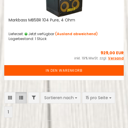
Markbass MB58R 104 Pure, 4 Ohm
Lieferzeit:
Jetzt verfügbar
(Ausland abweichend)
Lagerbestand: 1 Stück
929,00 EUR
inkl. 19% MwSt. zzgl.
Versand
IN DEN WARENKORB
FILTER
Sortieren nach
pro Seite
Sortieren nach
15 pro Seite
1