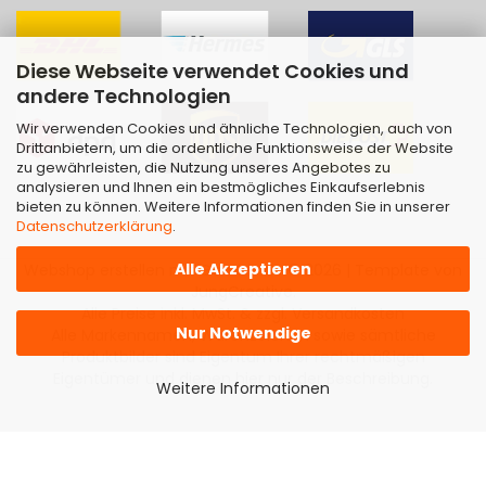
Diese Webseite verwendet Cookies und
andere Technologien
Wir verwenden Cookies und ähnliche Technologien, auch von
Drittanbietern, um die ordentliche Funktionsweise der Website
zu gewährleisten, die Nutzung unseres Angebotes zu
analysieren und Ihnen ein bestmögliches Einkaufserlebnis
bieten zu können. Weitere Informationen finden Sie in unserer
Datenschutzerklärung
.
Alle Akzeptieren
Webshop erstellen
mit Gambio.de © 2026 | Template von
JungCreative
.
Alle Preise inkl. MwSt. & zzgl. Versandkosten
Nur Notwendige
Alle Markennamen, Warenzeichen sowie sämtliche
Produktbilder sind Eigentum Ihrer rechtmäßigen
Eigentümer und dienen hier nur der Beschreibung.
Weitere Informationen