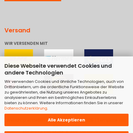
Versand
WIR VERSENDEN MIT
Diese Webseite verwendet Cookies und
andere Technologien
Wir verwenden Cookies und ähnliche Technologien, auch von
Drittanbietern, um die ordentliche Funktionsweise der Website
zu gewährleisten, die Nutzung unseres Angebotes zu
analysieren und Ihnen ein bestmögliches Einkaufserlebnis
bieten zu können. Weitere Informationen finden Sie in unserer
Datenschutzerklärung
.
Alle Akzeptieren
Webshop erstellen
mit Gambio.de © 2026 | Template von
JungCreative
.
Alle Preise inkl. MwSt. & zzgl. Versandkosten