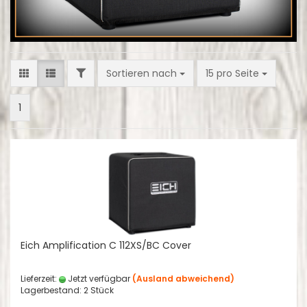
FILTER
Sortieren nach
pro Seite
Sortieren nach
15 pro Seite
1
Eich Amplification C 112XS/BC Cover
Lieferzeit:
Jetzt verfügbar
(Ausland abweichend)
Lagerbestand: 2 Stück