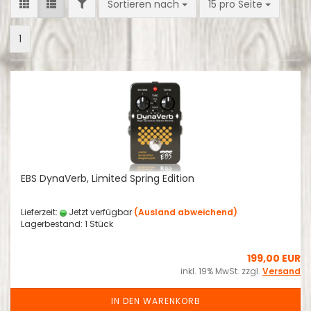
FILTER
Sortieren nach
pro Seite
Sortieren nach
15 pro Seite
1
EBS DynaVerb, Limited Spring Edition
Lieferzeit:
Jetzt verfügbar
(Ausland abweichend)
Lagerbestand: 1 Stück
199,00 EUR
inkl. 19% MwSt. zzgl.
Versand
IN DEN WARENKORB