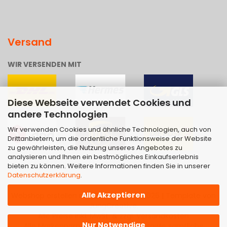
Versand
WIR VERSENDEN MIT
Diese Webseite verwendet Cookies und
andere Technologien
Wir verwenden Cookies und ähnliche Technologien, auch von
Drittanbietern, um die ordentliche Funktionsweise der Website
zu gewährleisten, die Nutzung unseres Angebotes zu
analysieren und Ihnen ein bestmögliches Einkaufserlebnis
bieten zu können. Weitere Informationen finden Sie in unserer
Datenschutzerklärung
.
Alle Akzeptieren
Webshop erstellen
mit Gambio.de © 2026 | Template von
JungCreative
.
Alle Preise inkl. MwSt. & zzgl. Versandkosten
Nur Notwendige
Alle Markennamen, Warenzeichen sowie sämtliche