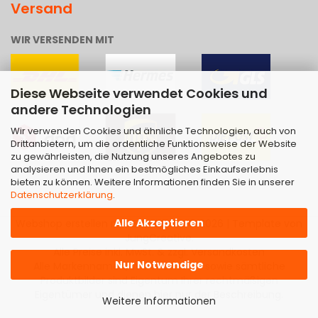
Versand
WIR VERSENDEN MIT
Diese Webseite verwendet Cookies und
andere Technologien
Wir verwenden Cookies und ähnliche Technologien, auch von
Drittanbietern, um die ordentliche Funktionsweise der Website
zu gewährleisten, die Nutzung unseres Angebotes zu
analysieren und Ihnen ein bestmögliches Einkaufserlebnis
bieten zu können. Weitere Informationen finden Sie in unserer
Datenschutzerklärung
.
Alle Akzeptieren
Webshop erstellen
mit Gambio.de © 2026 | Template von
JungCreative
.
Alle Preise inkl. MwSt. & zzgl. Versandkosten
Nur Notwendige
Alle Markennamen, Warenzeichen sowie sämtliche
Produktbilder sind Eigentum Ihrer rechtmäßigen
Eigentümer und dienen hier nur der Beschreibung.
Weitere Informationen