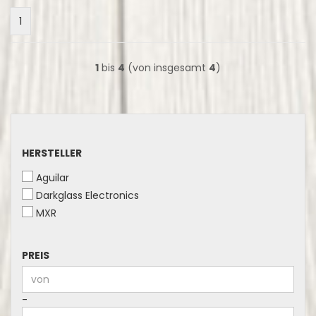
1
1
bis
4
(von insgesamt
4
)
HERSTELLER
HERSTELLER
Aguilar
Darkglass Electronics
MXR
PREIS
PREIS
Preis bis
-