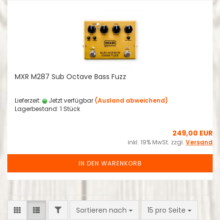
MXR M287 Sub Octave Bass Fuzz
Lieferzeit:
Jetzt verfügbar
(Ausland abweichend)
Lagerbestand: 1 Stück
249,00 EUR
inkl. 19% MwSt. zzgl.
Versand
IN DEN WARENKORB
FILTER
Sortieren nach
pro Seite
Sortieren nach
15 pro Seite