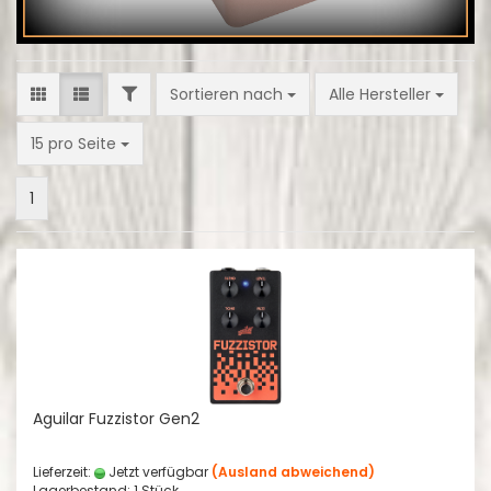
FILTER
Sortieren nach
Sortieren nach
Alle Hersteller
pro Seite
15 pro Seite
1
Aguilar Fuzzistor Gen2
Lieferzeit:
Jetzt verfügbar
(Ausland abweichend)
Lagerbestand: 1 Stück