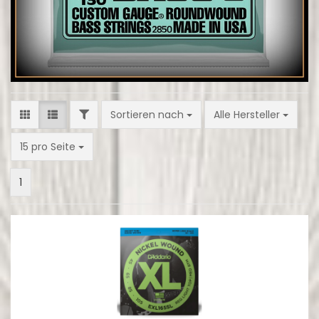
FILTER
Sortieren nach
Sortieren nach
Alle Hersteller
pro Seite
15 pro Seite
1