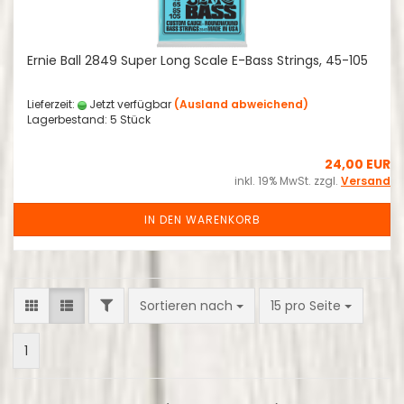
Ernie Ball 2849 Super Long Scale E-Bass Strings, 45-105
Lieferzeit:
Jetzt verfügbar
(Ausland abweichend)
Lagerbestand: 5 Stück
24,00 EUR
inkl. 19% MwSt. zzgl.
Versand
IN DEN WARENKORB
FILTER
Sortieren nach
pro Seite
Sortieren nach
15 pro Seite
1