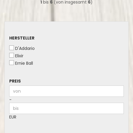
1
bis
6
(von insgesamt
6
)
HERSTELLER
HERSTELLER
D'Addario
Elixir
Ernie Ball
PREIS
PREIS
Preis bis
-
EUR