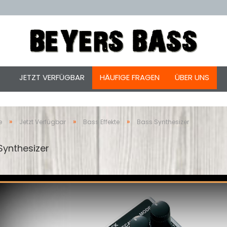
JETZT VERFÜGBAR
HÄUFIGE FRAGEN
ÜBER UNS
»
»
»
e
Jetzt Verfügbar
Bass Effekte
Bass Synthesizer
Synthesizer