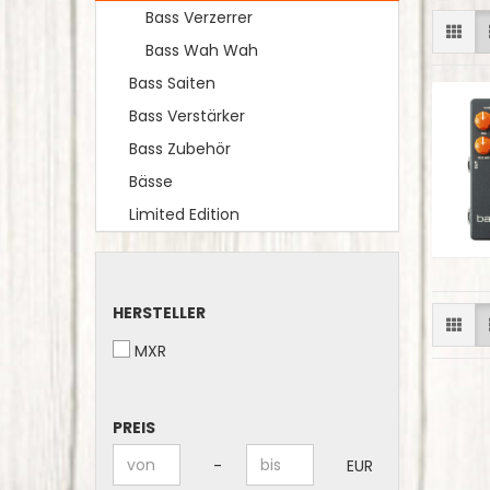
Bass Verzerrer
Bass Wah Wah
Bass Saiten
Bass Verstärker
Bass Zubehör
Bässe
Limited Edition
HERSTELLER
HERSTELLER
MXR
PREIS
PREIS
Preis bis
-
EUR