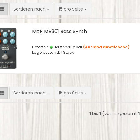
Sortieren nach
pro Seite
Sortieren nach
15 pro Seite
MXR MB301 Bass Synth
Lieferzeit:
Jetzt verfügbar
(Ausland abweichend)
Lagerbestand: 1 Stück
Sortieren nach
pro Seite
Sortieren nach
15 pro Seite
1
bis
1
(von insgesamt
1