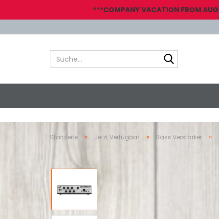
***COMPANY VACATION FROM AUGUST
Suche...
»
»
»
Startseite
Jetzt Verfügbar
Bass Verstärker