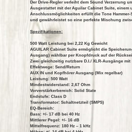
Der Drive-Regler verleiht dem Sound Verzerrung u
Ausgestattet mit der Aguilar Cabinet Suite, einem
Anschlussmöglichkeiten erfüllt die Tone Hammer-
und gewährleistet so eine perfekte Mischung zwisc
Spezifikationen:
500 Watt Leistung bei 2,22 Kg Gewicht
AGUILAR Cabinet Suite ermöglicht die Speicherung
Ausgang) wählbar per Knopfdruck auf der Rücksei
Zwei gleichzeitig nutzbare D.I./ XLR-Ausgänge mit
Effektwege: Send/Return
AUX IN und Kopfhörer Ausgang (Mix regelbar)
Leistung: 500 Watt
Mindestwiderstand: 2,67 Ohm
Vorverstärkerbereich: Solid State
Endstufe: Class D
Transformator: Schaltnetzteil (SMPS)
EQ-Bereich:
Bass: +/- 17 dB bei 40 Hz
Mittlerer Pegel: +/- 16 dB
Mittelfrequenz: 180 Hz – 1 kHz
Höhen: +/- 14 dB bei 4 kHz