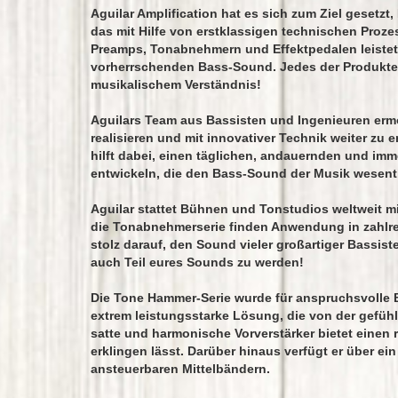
Aguilar Amplification hat es sich zum Ziel gesetz
das mit Hilfe von erstklassigen technischen Proze
Preamps, Tonabnehmern und Effektpedalen leistet
vorherrschenden Bass-Sound. Jedes der Produkte b
musikalischem Verständnis!
Aguilars Team aus Bassisten und Ingenieuren ermö
realisieren und mit innovativer Technik weiter zu
hilft dabei, einen täglichen, andauernden und im
entwickeln, die den Bass-Sound der Musik wesentl
Aguilar stattet Bühnen und Tonstudios weltweit m
die Tonabnehmerserie finden Anwendung in zahlrei
stolz darauf, den Sound vieler großartiger Bassis
auch Teil eures Sounds zu werden!
Die Tone Hammer-Serie wurde für anspruchsvolle B
extrem leistungsstarke Lösung, die von der gefühl
satte und harmonische Vorverstärker bietet einen 
erklingen lässt. Darüber hinaus verfügt er über e
ansteuerbaren Mittelbändern.