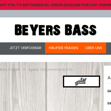
 17th TO SEPTEMBER 1st, ORDER DEADLINE FOR LAST SHIPME
JETZT VERFÜGBAR
HÄUFIGE FRAGEN
ÜBER UNS
»
Bass Topteile
Aguilar Tone Hammer 500 V2
A
L
L