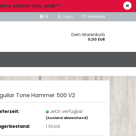
NTS: AUGUST 13th, 2026***
DE
Login
Merkzettel
Dein Warenkorb
0,00 EUR
guilar Tone Hammer 500 V2
ieferzeit:
Jetzt verfügbar
(Ausland abweichend)
agerbestand:
1
Stück