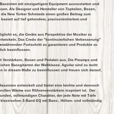
t, Bassisten mit einzigartigem Equipment auszustatten und
ssen. Als Designer und Hersteller von Topteilen, Boxen,
 die New Yorker Schmiede einen großen Beitrag zum
asiert auf tief gehendem, praxisorientiertem und
glicht es, die Geräte aus Perspektive der Musiker zu
 entwickeln. Das Credo der "kontinuierlichen Verbesserung"
merwährenden Fortschritt zu garantieren und Produkte zu
ich beeinflussen.
it Verstärkern, Boxen und Pedalen aus. Die Preamps und
chen Bassgitarren der Weltklasse. Aguilar sind zu recht
ten in diesem Maße zu beeinflussen und freuen sich darauf,
assisten entwickelt und bietet eine leichte und dennoch
vollen Wärme von Röhrenverstärkern inspiriert ist. Der
runden, vollmundigen Charakter, der jede Note mit Tiefe
in klassischen 3-Band-EQ mit Bass-, Höhen- und vollständig