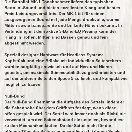
Die Bartolini MK-1 Tonabnehmer liefern den typischen
Bartolini-Sound und bieten exzellenten Klang und bestes
Preis-Leistungsverhältnis. Der MK-1 ist für seinen
ausgewogenen Sound mit jede Menge druckvolle, warme
Mitten sowie transparente und brillante Höhen bekannt. In
Verbindung mit dem aktive 3-Band-EQ Preamp kann der
Klang in Höhen, Mitten und Bässen genau und fein
abgestimmt werden.
Speziell designte Hardware für Headless Systeme
Kopfstück und eine Brücke mit individuellen Saitenreitern
wurden sorgfältig entwickelt und auf Herz und Nieren
getestet, um maximale Stimmstabilität zu gewährleisten und
auf der anderen Seite den Space 5 so leicht und kompakt wie
möglich zu bauen.
Null-Bund
Der Null-Bund übernimmt die Aufgabe des Sattels, indem er
die Saitenhöhe über dem Griffbrett festlegt, wenn diese
offen gespielt wird. Der Sattel wird immer noch als Richtlinie
verwendet, um den Saitenabstand einzustellen, bevor diese
zu den Mechaniken laufen. Da der Sattel nicht für die
offenen Töne der Saiten verantwortlich ist, können Spieler