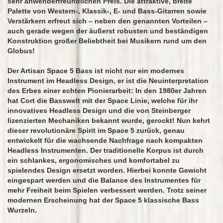
sehr anwenderfreundlichen Preis. Die attraktive, breite
Palette von Western-, Klassik-, E- und Bass-Gitarren sowie
Verstärkern erfreut sich – neben den genannten Vorteilen –
auch gerade wegen der äußerst robusten und beständigen
Konstruktion großer Beliebtheit bei Musikern rund um den
Globus!
Der Artisan Space 5 Bass ist nicht nur ein modernes
Instrument im Headless Design, er ist die Neuinterpretation
des Erbes einer echten Pionierarbeit: In den 1980er Jahren
hat Cort die Basswelt mit der Space Linie, welche für ihr
innovatives Headless Design und die von Steinberger
lizenzierten Mechaniken bekannt wurde, gerockt! Nun kehrt
dieser revolutionäre Spirit im Space 5 zurück, genau
entwickelt für die wachsende Nachfrage nach kompakten
Headless Instrumenten. Der traditionelle Korpus ist durch
ein schlankes, ergonomisches und komfortabel zu
spielendes Design ersetzt worden. Hierbei konnte Gewicht
eingespart werden und die Balance des Instrumentes für
mehr Freiheit beim Spielen verbessert werden. Trotz seiner
modernen Erscheinung hat der Space 5 klassische Bass
Wurzeln.