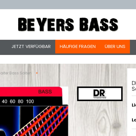
JETZT VERFÜGBAR
HÄUFIGE FRAGEN
ÜBER UNS
»
aiter Bass Saiten
D
S
L
L