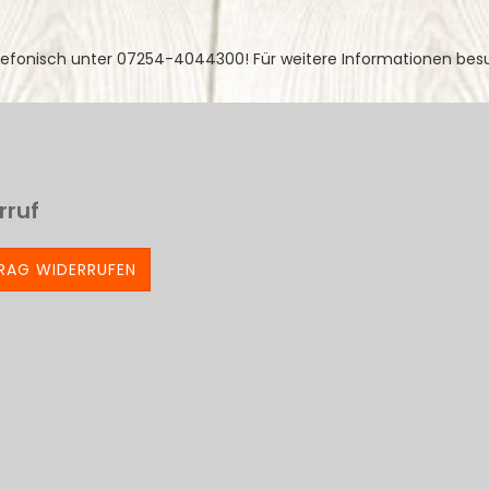
lefonisch unter 07254-4044300! Für weitere Informationen bes
rruf
RAG WIDERRUFEN