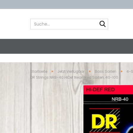
Suche...
»
»
»
Startseite
Jetzt Verfügbar
Bass Saiten
4-S
DR Strings NRB-40 HiDef Neon Red Saiten, 40-100