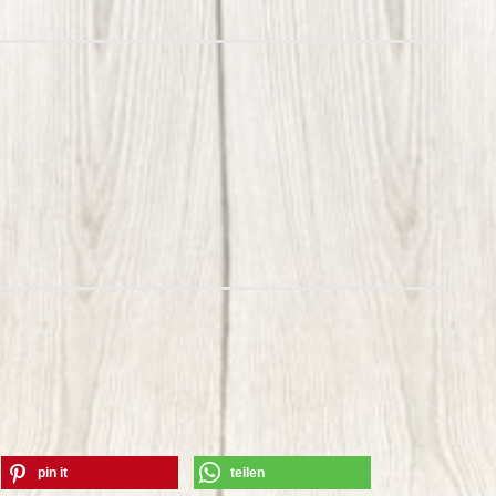
pin it
teilen