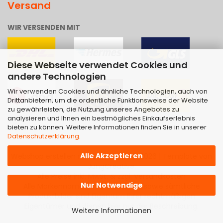
Versand
WIR VERSENDEN MIT
Diese Webseite verwendet Cookies und
andere Technologien
Wir verwenden Cookies und ähnliche Technologien, auch von
Drittanbietern, um die ordentliche Funktionsweise der Website
zu gewährleisten, die Nutzung unseres Angebotes zu
analysieren und Ihnen ein bestmögliches Einkaufserlebnis
bieten zu können. Weitere Informationen finden Sie in unserer
Datenschutzerklärung
.
Alle Akzeptieren
Webshop erstellen
mit Gambio.de © 2026 | Template von
JungCreative
.
Alle Preise inkl. MwSt. & zzgl. Versandkosten
Nur Notwendige
Alle Markennamen, Warenzeichen sowie sämtliche
Produktbilder sind Eigentum Ihrer rechtmäßigen
Eigentümer und dienen hier nur der Beschreibung.
Weitere Informationen