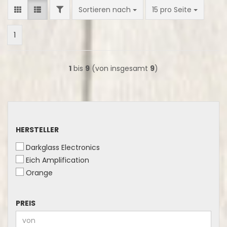
FILTER
Sortieren nach
pro Seite
Sortieren nach
15 pro Seite
1
1
bis
9
(von insgesamt
9
)
HERSTELLER
HERSTELLER
Darkglass Electronics
Eich Amplification
Orange
PREIS
PREIS
Preis bis