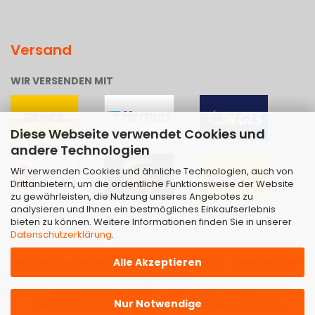
Versand
WIR VERSENDEN MIT
Diese Webseite verwendet Cookies und
andere Technologien
Wir verwenden Cookies und ähnliche Technologien, auch von
Drittanbietern, um die ordentliche Funktionsweise der Website
zu gewährleisten, die Nutzung unseres Angebotes zu
analysieren und Ihnen ein bestmögliches Einkaufserlebnis
bieten zu können. Weitere Informationen finden Sie in unserer
Datenschutzerklärung
.
Alle Akzeptieren
Webshop erstellen
mit Gambio.de © 2026 | Template von
JungCreative
.
Alle Preise inkl. MwSt. & zzgl. Versandkosten
Nur Notwendige
Alle Markennamen, Warenzeichen sowie sämtliche