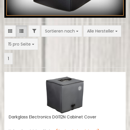
FILTER
Sortieren nach
Sortieren nach
Alle Hersteller
pro Seite
15 pro Seite
1
Darkglass Electronics DG112N Cabinet Cover