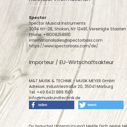
Spector
Spector Musical Instruments
3094 NY-28, Shokan, NY 12481, Vereinigte Staaten
Phone: +18008258810
internationalsales@spectorbass.com
https://www.spectorbass.com/de/
Importeur / EU-Wirtschaftsakteur
M&T MUSIK & TECHNIK - MUSIK MEYER GmbH
Adresse: Industriestraße 20, 35041 Marburg
Tel. +49 6421 989 1500
info@musikundtechnik.de
teilen
tweet
Du brauchst Unterstützung? Melde Dich gerne te