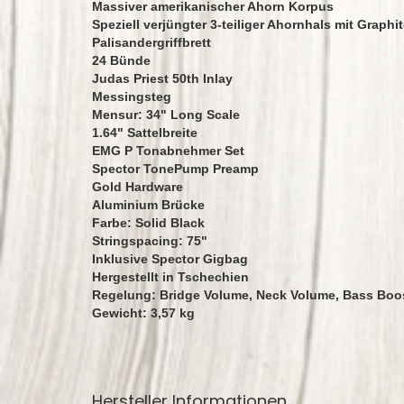
Massiver amerikanischer Ahorn Korpus
Speziell verjüngter 3-teiliger Ahornhals mit Graphi
Palisandergriffbrett
24 Bünde
Judas Priest 50th Inlay
Messingsteg
Mensur: 34" Long Scale
1.64" Sattelbreite
EMG P Tonabnehmer Set
Spector TonePump Preamp
Gold Hardware
Aluminium Brücke
Farbe: Solid Black
Stringspacing: 75"
Inklusive Spector Gigbag
Hergestellt in Tschechien
Regelung: Bridge Volume, Neck Volume, Bass Boos
Gewicht: 3,57 kg
Hersteller Informationen