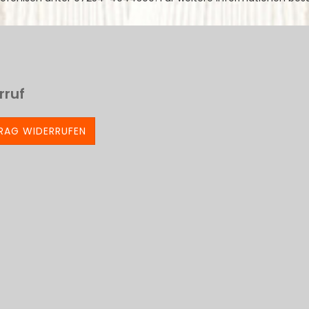
rruf
RAG WIDERRUFEN