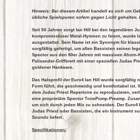
Hinweis: Bei diesem Artikel handelt es sich um Ge
übliche Spielspuren sofern gegen Licht gehalten.
Seit 50 Jahren sorgt Ian Hill bei den legendären Ju
kompromissloser Metal-Hymnen zu feiern, wurde Ia
ausgestattet. Sein Name ist ein Synonym für klas
sorgfältig gefertigt, um allen Bassisten seinen leg
Spector aus den 80er Jahren mit massiven Ahorn-K
Palisander-Griffbrett mit einer speziellen Judas P
goldener Hardware.
Das Halsprofil der Euro4 Ian Hill wurde sorgfältig
Form führt, die geschmeidig und komfortabel ist.
dem Judas Priest Repertoire zu reproduzieren, ve
eine proprietäre Spector TonePump-Preamp. Zusamm
um sich durch jeden Mix zu schneiden. Der Euro4 Ia
Judas Priest oder Bassisten, die ein Instrument 
Sounds liefert.
Spezifikationen: