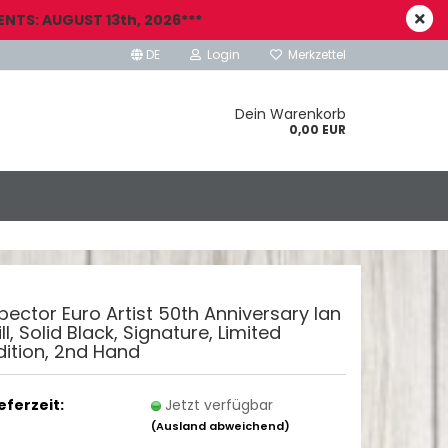
NTS: AUGUST 13th, 2026***
DE
Login
Merkzettel
Dein Warenkorb
0,00 EUR
pector Euro Artist 50th Anniversary Ian
ill, Solid Black, Signature, Limited
dition, 2nd Hand
ieferzeit:
Jetzt verfügbar
(Ausland abweichend)