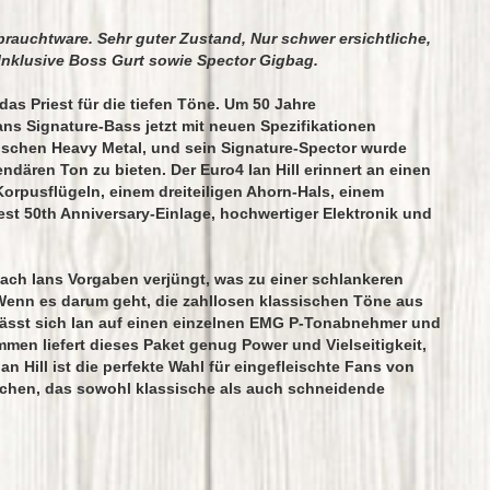
brauchtware. Sehr guter Zustand, Nur schwer ersichtliche,
 Inklusive Boss Gurt sowie Spector Gigbag.
das Priest für die tiefen Töne. Um 50 Jahre
ns Signature-Bass jetzt mit neuen Spezifikationen
sischen Heavy Metal, und sein Signature-Spector wurde
endären Ton zu bieten. Der Euro4 Ian Hill erinnert an einen
orpusflügeln, einem dreiteiligen Ahorn-Hals, einem
riest 50th Anniversary-Einlage, hochwertiger Elektronik und
 nach Ians Vorgaben verjüngt, was zu einer schlankeren
 Wenn es darum geht, die zahllosen klassischen Töne aus
rlässt sich Ian auf einen einzelnen EMG P-Tonabnehmer und
en liefert dieses Paket genug Power und Vielseitigkeit,
n Hill ist die perfekte Wahl für eingefleischte Fans von
suchen, das sowohl klassische als auch schneidende