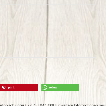
pin it
teilen
lefonisch unter 07254-4044300! Für weitere Informationen bes