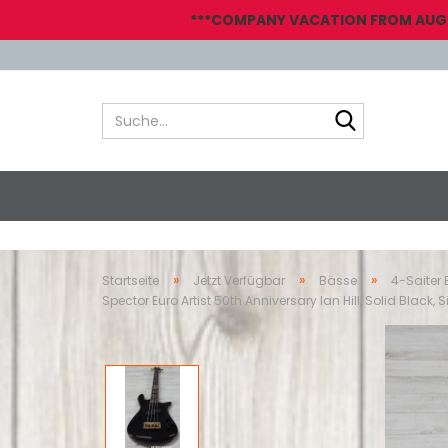
***COMPANY VACATION FROM AUGUST
Suche...
»
»
»
Startseite
Jetzt Verfügbar
Bässe
4-Saiter
Spector Euro Artist 50th Anniversary Ian Hill, Solid Black,