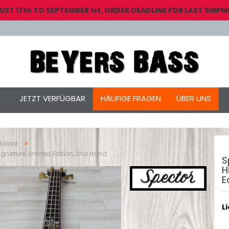
 17th TO SEPTEMBER 1st, ORDER DEADLINE FOR LAST SHIPME
JETZT VERFÜGBAR
HÄUFIGE FRAGEN
ÜBER UNS
»
 Bässe
 Signature, Limited Edition, 2nd Hand
S
H
E
L