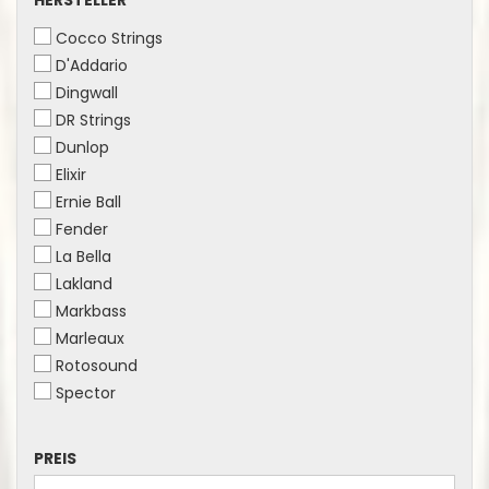
HERSTELLER
Cocco Strings
D'Addario
Dingwall
DR Strings
Dunlop
Elixir
Ernie Ball
Fender
La Bella
Lakland
Markbass
Marleaux
Rotosound
Spector
PREIS
PREIS