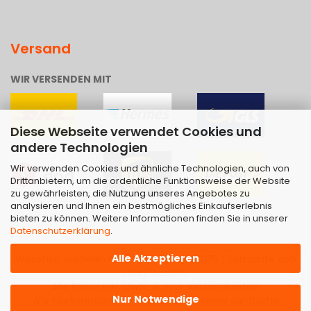
Versand
WIR VERSENDEN MIT
Diese Webseite verwendet Cookies und
andere Technologien
Wir verwenden Cookies und ähnliche Technologien, auch von
Drittanbietern, um die ordentliche Funktionsweise der Website
zu gewährleisten, die Nutzung unseres Angebotes zu
analysieren und Ihnen ein bestmögliches Einkaufserlebnis
bieten zu können. Weitere Informationen finden Sie in unserer
Datenschutzerklärung
.
Alle Akzeptieren
Webshop erstellen
mit Gambio.de © 2026 | Template von
JungCreative
.
Alle Preise inkl. MwSt. & zzgl. Versandkosten
Nur Notwendige
Alle Markennamen, Warenzeichen sowie sämtliche