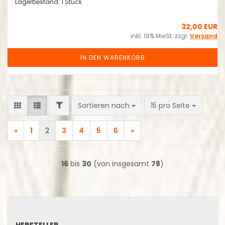
Lagerbestand: 1 Stück
32,00 EUR
inkl. 19% MwSt. zzgl.
Versand
IN DEN WARENKORB
FILTER
Sortieren nach
pro Seite
Sortieren nach
15 pro Seite
«
1
2
3
4
5
6
»
16
bis
30
(von insgesamt
78
)
HERSTELLER