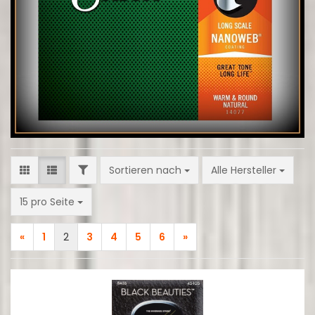
FILTER
Sortieren nach
Sortieren nach
Alle Hersteller
pro Seite
15 pro Seite
«
1
2
3
4
5
6
»