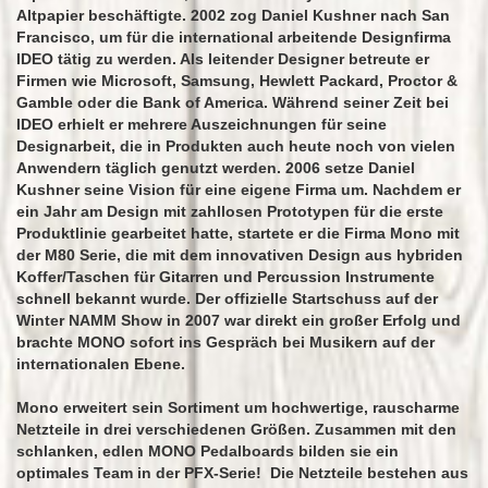
Altpapier beschäftigte. 2002 zog Daniel Kushner nach San
Francisco, um für die international arbeitende Designfirma
IDEO tätig zu werden. Als leitender Designer betreute er
Firmen wie Microsoft, Samsung, Hewlett Packard, Proctor &
Gamble oder die Bank of America. Während seiner Zeit bei
IDEO erhielt er mehrere Auszeichnungen für seine
Designarbeit, die in Produkten auch heute noch von vielen
Anwendern täglich genutzt werden. 2006 setze Daniel
Kushner seine Vision für eine eigene Firma um. Nachdem er
ein Jahr am Design mit zahllosen Prototypen für die erste
Produktlinie gearbeitet hatte, startete er die Firma Mono mit
der M80 Serie, die mit dem innovativen Design aus hybriden
Koffer/Taschen für Gitarren und Percussion Instrumente
schnell bekannt wurde. Der offizielle Startschuss auf der
Winter NAMM Show in 2007 war direkt ein großer Erfolg und
brachte MONO sofort ins Gespräch bei Musikern auf der
internationalen Ebene.
Mono erweitert sein Sortiment um hochwertige, rauscharme
Netzteile in drei verschiedenen Größen. Zusammen mit den
schlanken, edlen MONO Pedalboards bilden sie ein
optimales Team in der PFX-Serie! Die Netzteile bestehen aus