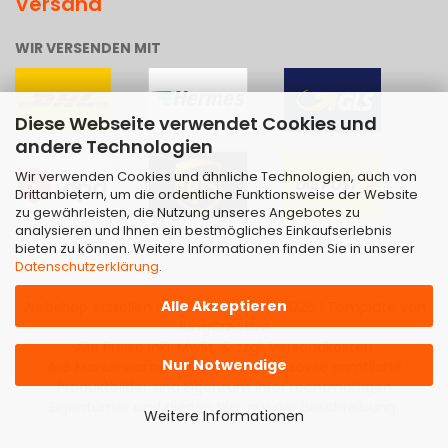
Versand
WIR VERSENDEN MIT
Diese Webseite verwendet Cookies und
andere Technologien
Wir verwenden Cookies und ähnliche Technologien, auch von
Drittanbietern, um die ordentliche Funktionsweise der Website
zu gewährleisten, die Nutzung unseres Angebotes zu
analysieren und Ihnen ein bestmögliches Einkaufserlebnis
bieten zu können. Weitere Informationen finden Sie in unserer
Datenschutzerklärung
.
Alle Akzeptieren
Webshop erstellen
mit Gambio.de © 2026 | Template von
JungCreative
.
Alle Preise inkl. MwSt. & zzgl. Versandkosten
Nur Notwendige
Alle Markennamen, Warenzeichen sowie sämtliche
Produktbilder sind Eigentum Ihrer rechtmäßigen
Eigentümer und dienen hier nur der Beschreibung.
Weitere Informationen